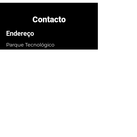
Contacto
Endereço
Parque Tecnológico
Edifício Incubation Center, 2º andar,
Sala 4
Achada Grande Frente
Cidade da Praia
Escritórios
Ilha de Santiago:
+238 989 75 23
/
+238 584 46 33
Ilha do Sal:
+238 242 17 12
Ilha de São Vicente:
+238 986 79 54