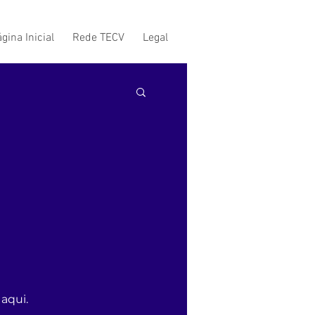
gina Inicial
Rede TECV
Legal
aqui.